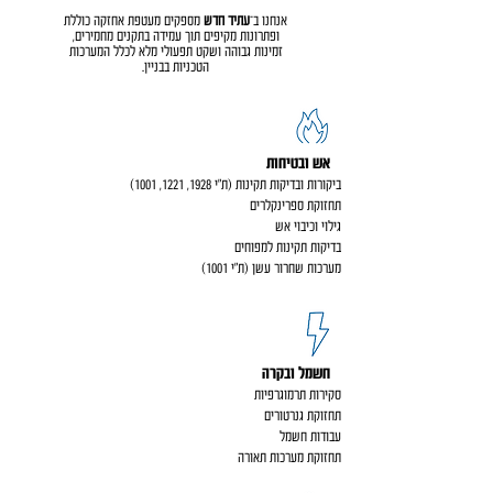
אנחנו ב־
עתיד חדש
מספקים מעטפת אחזקה כוללת
ופתרונות מקיפים תוך עמידה בתקנים מחמירים,
זמינות גבוהה ושקט תפעולי מלא לכלל המערכות
הטכניות בבניין.
אש ובטיחות
ביקורות ובדיקות תקינות (ת״י 1928, 1221, 1001)
תחזוקת ספרינקלרים
גילוי וכיבוי אש
בדיקות תקינות למפוחים
מערכות שחרור עשן (ת״י 1001)
חשמל ובקרה
סקירות תרמוגרפיות
תחזוקת גנרטורים
עבודות חשמל
תחזוקת מערכות תאורה