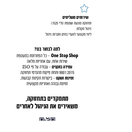
שירותים משלימים
תחזוקה מונעת שוטפת (ת״י 1525)
ניהול תקלות
ליווי מקצועי לוועדי בתים וחברות ניהול
למה לבחור בנו?
One Stop Shop
– כל הפתרונות במעטפת
שירות אחת, עם אחריות מלאה
עמידה בתקנים
– עבודה על פי ISO
9001:2015 ותחת פיקוח מהנדסי תחזוקה
זמינות ושקט
– ביקורות תקינות קבועות,
זמינות גבוהה ואחריות מקצועית
מתמקדים בתחזוקה,
משאירים את הניהול לאחרים