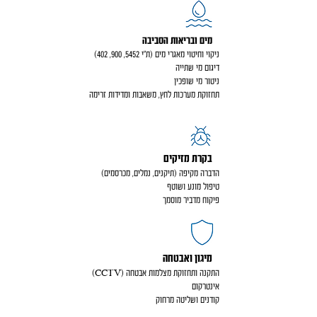
מים ובריאות הסביבה
ניקוי וחיטוי מאגרי מים (ת״י 5452, 900, 402)
דיגום מי שתייה
ניטור מי שופכין
תחזוקת מערכות לחץ, משאבות ומדידות זרימה
בקרת מזיקים
הדברה מקיפה (תיקנים, נמלים, מכרסמים)
טיפול מונע ושוטף
פיקוח מדביר מוסמך
מיגון ואבטחה
התקנה ותחזוקת מצלמות אבטחה (CCTV)
אינטרקום
קודנים ושליטה מרחוק