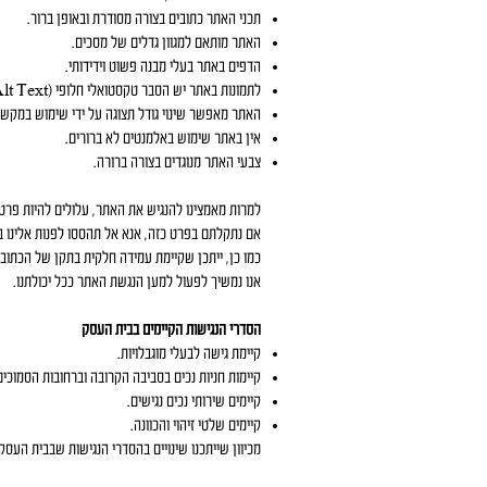
תכני האתר כתובים בצורה מסודרת ובאופן ברור.
האתר מותאם למגוון גדלים של מסכים.
הדפים באתר בעלי מבנה פשוט וידידותי.
לתמונות באתר יש הסבר טקסטואלי חלופי (Alt Text) - ייתכן שלעיתים בצורה חלקית מבחינת התקן.
האתר מאפשר שינוי גודל תצוגה על ידי שימוש במקש Ctrl וגלגלת העכבר.
אין באתר שימוש באלמנטים לא ברורים.
צבעי האתר מנוגדים בצורה ברורה.
למרות מאמצינו להנגיש את האתר, עלולים להיות פרט
אם נתקלתם בפרט כזה, אנא אל תהססו לפנות אלינו 
כמו כן, ייתכן שקיימת עמידה חלקית בתקן של הכתוב מ
אנו נמשיך לפעול למען הנגשת האתר ככל יכולתנו.
הסדרי הנגישות הקיימים בבית העסק
קיימת גישה לבעלי מוגבלויות.
קיימות חניות נכים בסביבה הקרובה וברחובות הסמוכים
קיימים שירותי נכים נגישים.
קיימים שלטי זיהוי והכוונה.
מכיוון שייתכנו שינויים בהסדרי הנגישות שבבית העסק 