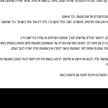
הפונה, מתן מידע נוסף על שירותי העסק, טיפול בבקשות או פניות, שיפור חוויית השימוש באתר 
ק ולעובדים מורשים מטעמו, ככל שישנם.
המידע הנאסף במסגרת השירות ינוהל בהתאם להוראות חוק הגנת הפרטיות, התשמ"א–1981 (כולל תיקון 13), 
ק, להימסר לצדדים שלישיים לצורך אספקת השירותים או עמידה בדרישות הדין.
תתבצע רק אם ניתנה לכך הסכמה מפורשת ונפרדת של המשתמש באמצעות סימון מתאים בטפסים באתר.
יר עצמו מרשימות דיוור באמצעות קישור להסרה או באמצעות פנייה ישירה לבעל העסק.
ע שנשמר עליו, לבקש את תיקונו או מחיקתו. לביצוע בקשות אלו ניתן לפנות לבעל העסק באמצעות 
ר.
ה המעודכנת תיכנס לתוקף עם פרסומה באתר.