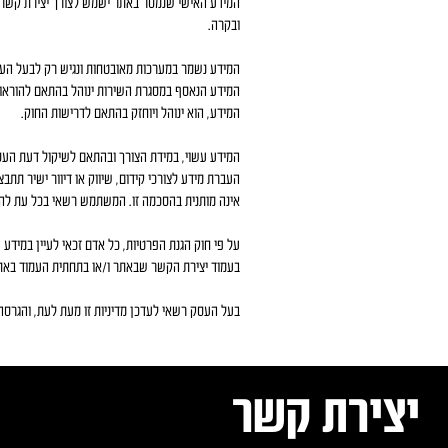
המידע האישי שנמסר באתר ישמש לצורך יצירת קשר עם 
ובקרה.
המידע נשמר במערכות מאובטחות ונגיש רק לבעל העס
המידע, הוא ינוהל ויוחזק בהתאם לדרישות החוק.
המידע עשוי, במידת הצורך ובהתאם לשיקול דעת העס
העברת מידע לצורכי קידום, שיווק או דיוור ישיר 
אינה מותנית בהסכמה זו. המשתמש רשאי בכל עת להס
על פי חוק הגנת הפרטיות, כל אדם זכאי לעיין במיד
בעמוד יצירת הקשר שבאתר ו/או בתחתית העמוד באת
בעל העסק רשאי לעדכן מדיניות זו מעת לעת, והגרס
יצירת קשר