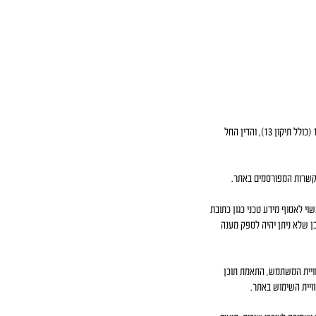
מדיניות פרטיות זו נועדה להבהיר כיצד נאסף, נשמר ומשמש המידע האישי הנמסר באמצעות האתר, בהתאם להוראות חוק הגנת הפרטיות, התשמ"א–1981 (כולל תיקון 13), והדין החל
תקשרות המפורסמים באתר.
י לאסוף מידע טכני כגון כתובת
כן שלא ניתן יהיה לספק מענה
יתוח תנועת גולשים, שיפור חוויית המשתמש, התאמת תוכן
ויית השימוש באתר.