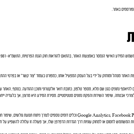
מפורסמים באתר.
ת
ות האתר מנוהל ומוחזק על ידי בעל העסק המפעיל אותו, כמפורט בעמוד "צור קשר" או בפרטי הה
יאסף נתונים כגון שם מלא, מספר טלפון, כתובת דואר אלקטרוני ותוכן ההודעה. בנוסף, האתר עשו
 לצורכי אבטחה, שיפור השירות והפקת נתונים סטטיסטיים. מסירת המידע היא מרצון, אך בלעדיה יית
האתר עשוי להשתמש בעוגיות ובכלי מעקב כגון Google Analytics, Facebook Pixel וכלים דומים נוספים לצורך נ
רות המשתמש לחסום או למחוק עוגיות דרך הגדרות הדפדפן שלו, אך פעולה זו עלולה להשפיע על חו